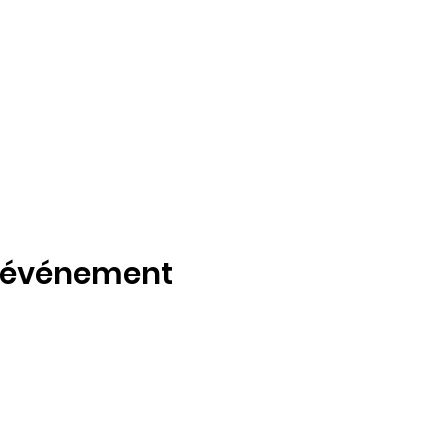
t événement
5 île de Bourgines, 16000 ANGOULÊME