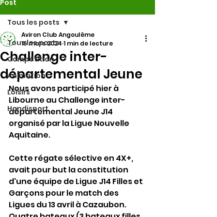
Post
Tous les posts
Aviron Club Angoulême
Tous les posts
16 mars 2024
1 min de lecture
Challenge inter-
Compétition
départemental Jeune
Animation
Nous avons participé hier à 
Loisirs
Libourne au Challenge inter-
Handisport
départemental Jeune J14 
organisé par la Ligue Nouvelle 
Aquitaine.
Cette régate sélective en 4X+, 
avait pour but la constitution 
d'une équipe de Ligue J14 Filles et 
Garçons pour le match des 
Ligues du 13 avril à Cazaubon.
Quatre bateaux (3 bateaux filles 