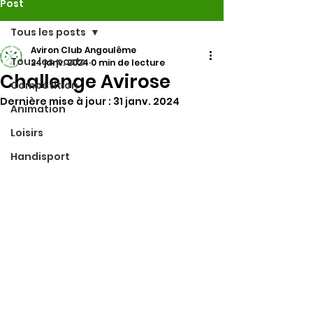
Post
Tous les posts
Aviron Club Angoulême
Tous les posts
24 janv. 2024
0 min de lecture
Challenge Avirose
Compétition
Dernière mise à jour :
31 janv. 2024
Animation
Loisirs
Handisport