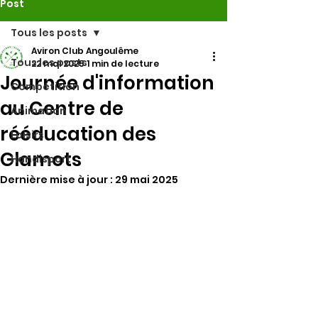
Post
Tous les posts
Aviron Club Angoulême
Tous les posts
22 mai 2025
1 min de lecture
Journée d'information
Compétition
au Centre de
Animation
rééducation des
Loisirs
Glamots
Handisport
Dernière mise à jour :
29 mai 2025