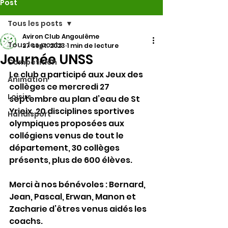
Post
Tous les posts
Aviron Club Angoulême
Tous les posts
27 sept. 2023
1 min de lecture
Journée UNSS
Compétition
Le club a participé aux Jeux des 
Animation
collèges ce mercredi 27 
Loisirs
septembre au plan d’eau de St 
Yrieix. 20 disciplines sportives 
Handisport
olympiques proposées aux 
collégiens venus de tout le 
département, 30 collèges 
présents, plus de 600 élèves.
Merci à nos bénévoles : Bernard, 
Jean, Pascal, Erwan, Manon et 
Zacharie d’êtres venus aidés les 
coachs.