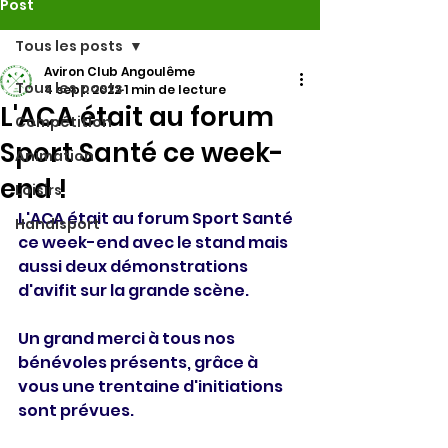
Post
Tous les posts
Aviron Club Angoulême
Tous les posts
4 sept. 2022
1 min de lecture
L'ACA était au forum
Compétition
Sport Santé ce week-
Animation
end !
Loisirs
L'ACA était au forum Sport Santé 
Handisport
ce week-end avec le stand mais 
aussi deux démonstrations 
d'avifit sur la grande scène.
Un grand merci à tous nos 
bénévoles présents, grâce à 
vous une trentaine d'initiations 
sont prévues.