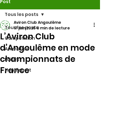
Post
Tous les posts
Aviron Club Angoulême
Tous les posts
17 juin 2025
0 min de lecture
L’Aviron Club
Compétition
d’Angoulême en mode
Animation
championnats de
Loisirs
France
Handisport