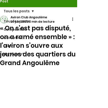
Post
Tous les posts
Aviron Club Angoulême
Tous les posts
26 juin 2025
0 min de lecture
« On s’est pas disputé,
Compétition
on a ramé ensemble » :
Animation
l’aviron s’ouvre aux
Loisirs
jeunes des quartiers du
Handisport
Grand Angoulême