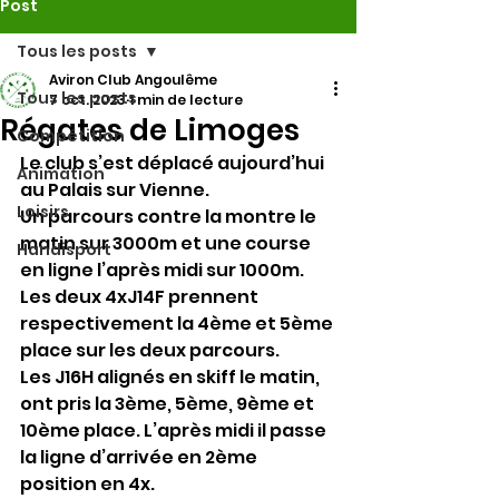
Post
Tous les posts
Aviron Club Angoulême
Tous les posts
7 oct. 2023
1 min de lecture
Régates de Limoges
Compétition
Le club s’est déplacé aujourd’hui 
Animation
au Palais sur Vienne. 
Loisirs
Un parcours contre la montre le 
matin sur 3000m et une course 
Handisport
en ligne l’après midi sur 1000m.
Les deux 4xJ14F prennent 
respectivement la 4ème et 5ème 
place sur les deux parcours.
Les J16H alignés en skiff le matin, 
ont pris la 3ème, 5ème, 9ème et 
10ème place. L’après midi il passe 
la ligne d’arrivée en 2ème 
position en 4x.