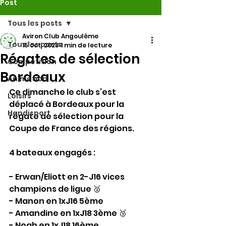
Post
Tous les posts
Aviron Club Angoulême
Tous les posts
15 oct. 2023
1 min de lecture
Régates de sélection
Compétition
Bordeaux
Animation
Ce dimanche le club s’est 
Loisirs
déplacé à Bordeaux pour la 
Handisport
régate de sélection pour la 
Coupe de France des régions.
4 bateaux engagés : 
- Erwan/Eliott en 2-J16 vices 
champions de ligue 🥈
- Manon en 1xJ16 5ème 
- Amandine en 1xJ18 3ème 🥉
- Noah en 1xJ18 16ème