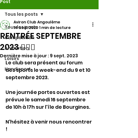
Post
Tous les posts
Aviron Club Angoulême
Tous les posts
14 août 2023
1 min de lecture
RENTRÉE SEPTEMBRE
Compétition
2023 🚣🏼‍♀️
Animation
Dernière mise à jour :
9 sept. 2023
Loisirs
Le club sera présent au forum 
Handisport
des sports le week-end du 9 et 10 
septembre 2023.
Une journée portes ouvertes est 
prévue le samedi 16 septembre 
de 10h à 17h sur l'île de Bourgines.
N'hésitez à venir nous rencontrer 
!