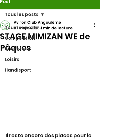
Post
Tous les posts
Aviron Club Angoulême
Tous les posts
31 mars 2025
1 min de lecture
STAGE MIMIZAN WE de
Compétition
Pâques
Animation
Loisirs
Handisport
Il reste encore des places pour le 