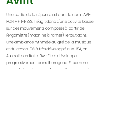
Avifit
Une partie de la réponse est dans le nom : AVI-
RON + FIT-NESS. Il s'agit donc d'une activité basée
sur des mouvements composés à partir de
l'ergomètre (machine à ramer), le tout dans
une ambiance rythmée au gré de la musique
et du coach. Déjà très développé aux USA, en
Australie, en Italie, l'Avi-Fit se développe
progressivement dans l'hexagone. Et comme
souvent : le mélange a du bon ! Pour ceux qui
connaissent l'ergomètre en version
traditionnelle, pas besoin d'en dire plus sur cette
machine physique et mentale dans un objectif
de performance pure ; et pour ceux que les
salles de fitness rebutent par le décorum et,
parfois, l'ambiance...
Horaire
MERCREDI : 18h30 19h30