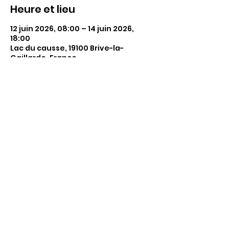
Heure et lieu
12 juin 2026, 08:00 – 14 juin 2026,
18:00
Lac du causse, 19100 Brive-la-
Gaillarde, France
Partager cet événement
5 île de Bourgines, 16000 ANGOULÊME