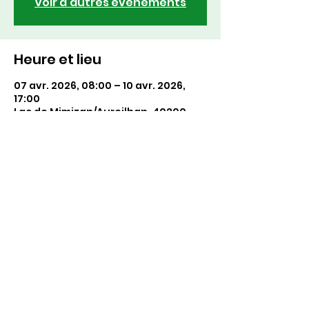
Voir d'autres événements
Heure et lieu
07 avr. 2026, 08:00 – 10 avr. 2026,
17:00
Lac de Mimizan/Aureilhan, 40200
Mimizan, France
Partager cet événement