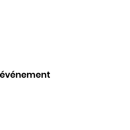
t événement
5 île de Bourgines, 16000 ANGOULÊME