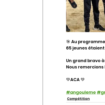
🎯 Au programme :
65 jeunes étaient
Un grand bravo à 
Nous remercions l
💚ACA 💚
#angouleme
#g
Compétition