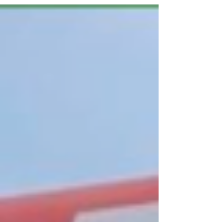
et Fred. Bravo à Diane, Maria, Carole,
Amandine, Christelle, Marie, Philippe,
Isabelle, Leslie, Alison, Claire, Severine,
Carl, Julie, Hilda et Pierre, une belle
moisson ! Bravo à toutes et tous !