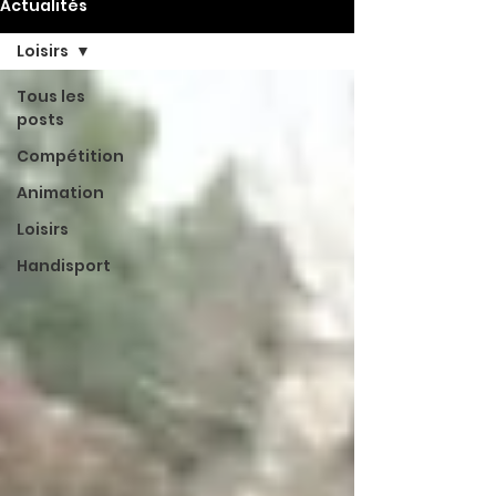
Actualités
Actualités
Loisirs
Tous les
posts
Compétition
Animation
Loisirs
Handisport