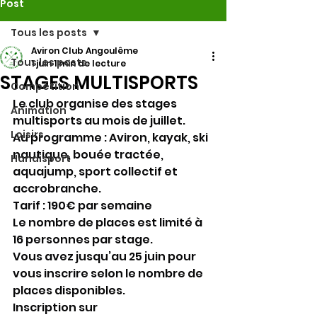
Post
Tous les posts
Aviron Club Angoulême
Tous les posts
1 juin
1 min de lecture
STAGES MULTISPORTS
Compétition
Le club organise des stages 
Animation
multisports au mois de juillet.
Loisirs
Au programme : Aviron, kayak, ski 
nautique, bouée tractée, 
Handisport
aquajump, sport collectif et 
accrobranche.
Tarif : 190€ par semaine
Le nombre de places est limité à 
16 personnes par stage.
Vous avez jusqu’au 25 juin pour 
vous inscrire selon le nombre de 
places disponibles.
Inscription sur 