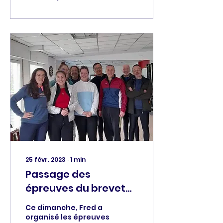
25 févr. 2023
∙
1
min
Passage des
épreuves du brevet
d'aviron niveau 1 pour
Ce dimanche, Fred a
9 rameurs du club
organisé les épreuves