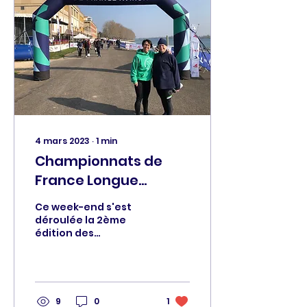
4 mars 2023
∙
1
min
Championnats de
France Longue
Distance
Ce week-end s'est
déroulée la 2ème
édition des
championnats de
France longue
distance (8 000m) J18,
seniors et master à
Mâcon. Les...
9
0
1