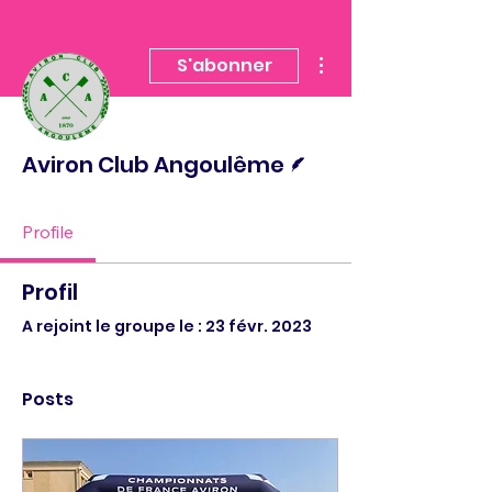
Plus d'actions
S'abonner
Écrivain
Aviron Club Angoulême
Profile
Profil
A rejoint le groupe le : 23 févr. 2023
Posts