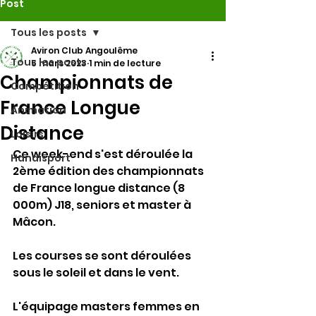
Post
Tous les posts
Aviron Club Angoulême
Tous les posts
5 mars 2023
1 min de lecture
Championnats de
Compétition
France Longue
Animation
Distance
Loisirs
Ce week-end s'est déroulée la 
Handisport
2ème édition des championnats 
de France longue distance (8 
000m) J18, seniors et master à 
Mâcon.
Les courses se sont déroulées 
sous le soleil et dans le vent.
L'équipage masters femmes en 