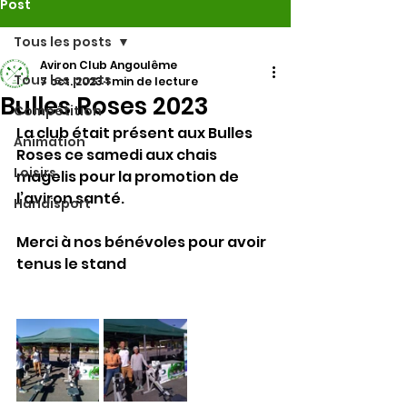
Post
Tous les posts
Aviron Club Angoulême
Tous les posts
7 oct. 2023
1 min de lecture
Bulles Roses 2023
Compétition
La club était présent aux Bulles 
Animation
Roses ce samedi aux chais 
Loisirs
magelis pour la promotion de 
l’aviron santé.
Handisport
Merci à nos bénévoles pour avoir 
tenus le stand 