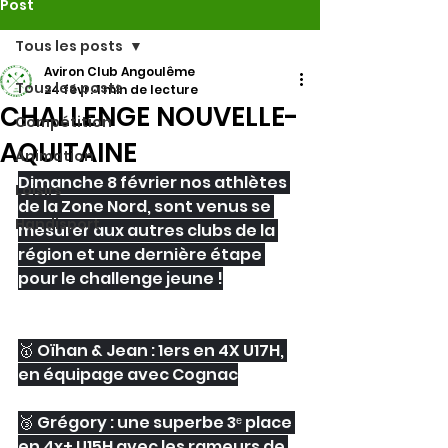
Post
Tous les posts
Aviron Club Angoulême
Tous les posts
24 févr.
1 min de lecture
CHALLENGE NOUVELLE-
Compétition
AQUITAINE
Animation
Dimanche 8 février nos athlètes 
Loisirs
de la Zone Nord, sont venus se 
Handisport
mesurer aux autres clubs de la 
région et une dernière étape 
pour le challenge jeune !
🥇 Oïhan & Jean : 1ers en 4X U17H, 
en équipage avec Cognac
🥉 Grégory : une superbe 3ᵉ place 
en 4x+ U15H avec les rameurs de 