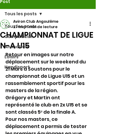
Post
Tous les posts
Aviron Club Angoulême
Tous les posts
27 mai
1 min de lecture
CHAMPIONNAT DE LIGUE
Compétition
N-A U15
Animation
Retour en images sur notre 
Loisirs
déplacement sur le weekend du 
Handisport
21 Mars à Soustons pour le 
championnat de Ligue U15 et un 
rassemblement sportif pour les 
masters de la région.
Grégory et Martin ont 
représenté le club en 2x U15 et se 
sont classés 5ᵉ de la finale A.
Pour nos masters, ce 
déplacement a permis de tester 
les premiers équipages en vue 