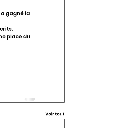
 a gagné la 
rits.
me place du 
Voir tout