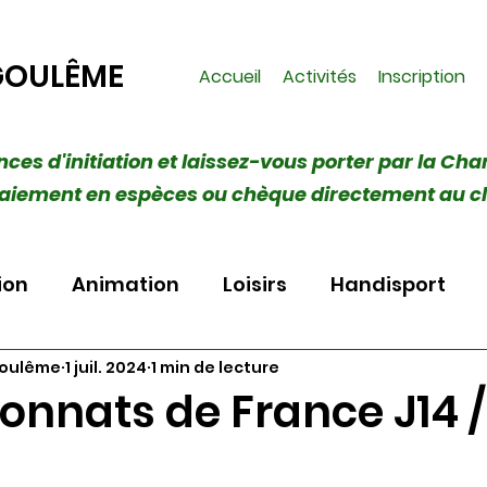
GOULÊME
Accueil
Activités
Inscription
ances d'initiation et laissez-vous porter par la Cha
 (Paiement en espèces ou chèque directement au c
ion
Animation
Loisirs
Handisport
goulême
1 juil. 2024
1 min de lecture
nnats de France J14 /