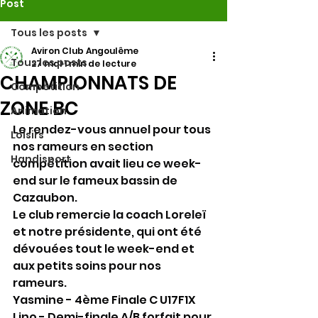
Post
Tous les posts
Aviron Club Angoulême
Tous les posts
27 mai
1 min de lecture
CHAMPIONNATS DE
Compétition
ZONE BC
Animation
Le rendez-vous annuel pour tous 
Loisirs
nos rameurs en section 
Handisport
compétition avait lieu ce week-
end sur le fameux bassin de 
Cazaubon.
Le club remercie la coach Loreleï 
et notre présidente, qui ont été 
dévouées tout le week-end et 
aux petits soins pour nos 
rameurs.
Yasmine - 4ème Finale C U17F1X
Lino - Demi-finale A/B forfait pour 