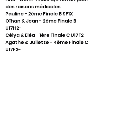
des raisons médicales
Pauline - 2ème Finale B SF1X
Oïhan & Jean - 2ème Finale B 
U17H2-
Célya & Eléa - 1ère Finale C U17F2-
Agathe & Juliette - 4ème Finale C 
U17F2-