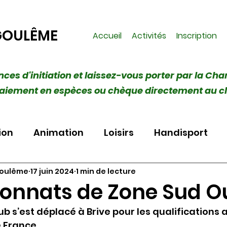
GOULÊME
Accueil
Activités
Inscription
ances d'initiation et laissez-vous porter par la Cha
 (Paiement en espèces ou chèque directement au c
ion
Animation
Loisirs
Handisport
goulême
17 juin 2024
1 min de lecture
nnats de Zone Sud O
b s’est déplacé à Brive pour les qualifications 
 France