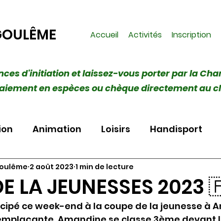
GOULÊME
Accueil
Activités
Inscription
ances d'initiation et laissez-vous porter par la Cha
 (Paiement en espèces ou chèque directement au c
ion
Animation
Loisirs
Handisport
goulême
2 août 2023
1 min de lecture
E LA JEUNESSES 2023 
cipé ce week-end à la coupe de la jeunesse à 
 remplaçante, Amandine se classe 3ème devant 