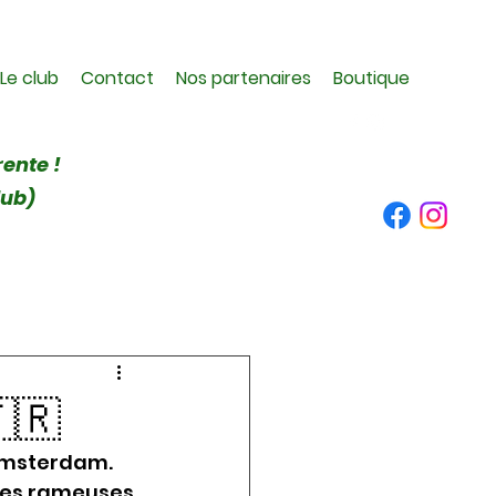
Le club
Contact
Nos partenaires
Boutique
rente !
lub)
🇷
Amsterdam. 
les rameuses 