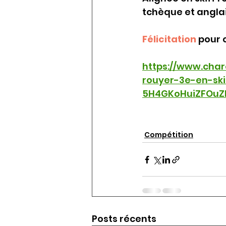
tchèque et anglai
Félicitation 
pour c
https://www.char
rouyer-3e-en-sk
5H4GKoHuiZFOuZR
Compétition
Posts récents