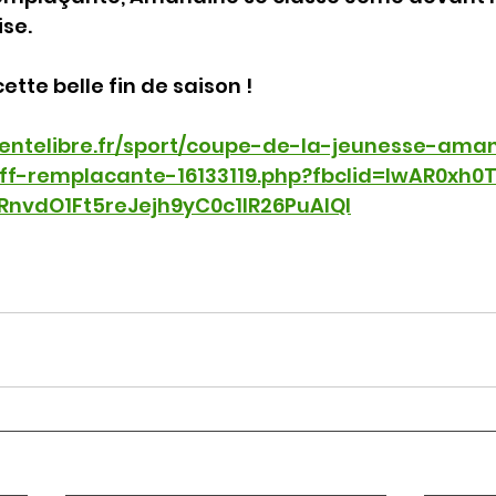
se.
ette belle fin de saison !
entelibre.fr/sport/coupe-de-la-jeunesse-ama
iff-remplacante-16133119.php?fbclid=IwAR0xh
nvdO1Ft5reJejh9yC0c1IR26PuAIQI