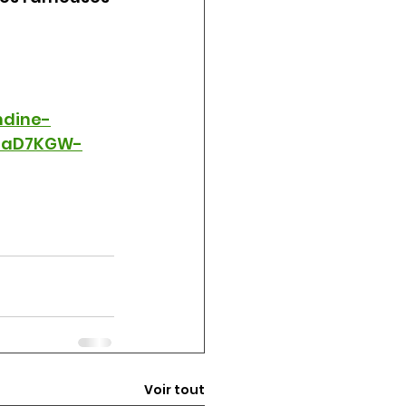
ndine-
0TaD7KGW-
Voir tout