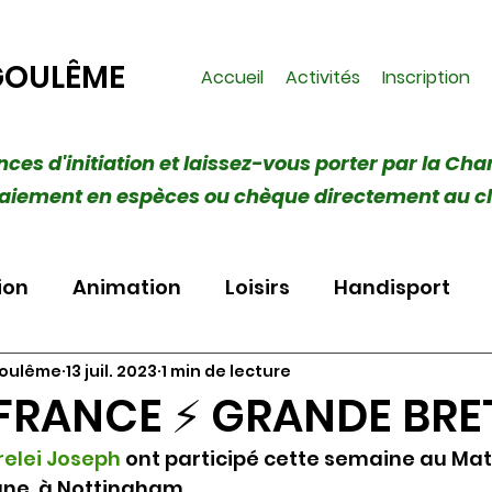
GOULÊME
Accueil
Activités
Inscription
ances d'initiation et laissez-vous porter par la Cha
 (Paiement en espèces ou chèque directement au c
ion
Animation
Loisirs
Handisport
goulême
13 juil. 2023
1 min de lecture
FRANCE ⚡️ GRANDE BR
relei Joseph
 ont participé cette semaine au Mat
ne  à Nottingham.