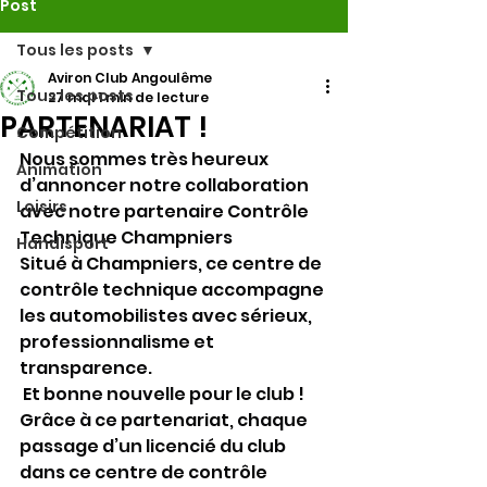
Post
Tous les posts
Aviron Club Angoulême
Tous les posts
27 mai
1 min de lecture
PARTENARIAT !
Compétition
Nous sommes très heureux 
Animation
d’annoncer notre collaboration 
Loisirs
avec notre partenaire Contrôle 
Technique Champniers  
Handisport
Situé à Champniers, ce centre de 
contrôle technique accompagne 
les automobilistes avec sérieux, 
professionnalisme et 
transparence.
 Et bonne nouvelle pour le club !
Grâce à ce partenariat, chaque 
passage d’un licencié du club 
dans ce centre de contrôle 