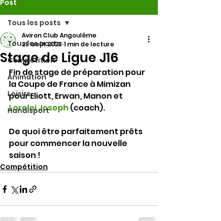
Post
Tous les posts
Aviron Club Angoulême
Tous les posts
29 août 2023
1 min de lecture
Stage de Ligue J16
Compétition
Fin de stage de préparation pour 
Animation
la Coupe de France à Mimizan 
Loisirs
pour Eliott, Erwan, Manon et 
Lorelei Joseph
 (coach).
Handisport
De quoi être parfaitement prêts 
pour commencer la nouvelle 
saison !
Compétition